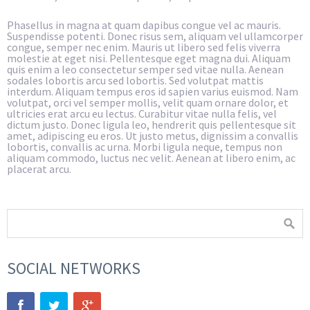
Phasellus in magna at quam dapibus congue vel ac mauris.
Suspendisse potenti. Donec risus sem, aliquam vel ullamcorper
congue, semper nec enim. Mauris ut libero sed felis viverra
molestie at eget nisi. Pellentesque eget magna dui. Aliquam
quis enim a leo consectetur semper sed vitae nulla. Aenean
sodales lobortis arcu sed lobortis. Sed volutpat mattis
interdum. Aliquam tempus eros id sapien varius euismod. Nam
volutpat, orci vel semper mollis, velit quam ornare dolor, et
ultricies erat arcu eu lectus. Curabitur vitae nulla felis, vel
dictum justo. Donec ligula leo, hendrerit quis pellentesque sit
amet, adipiscing eu eros. Ut justo metus, dignissim a convallis
lobortis, convallis ac urna. Morbi ligula neque, tempus non
aliquam commodo, luctus nec velit. Aenean at libero enim, ac
placerat arcu.
SOCIAL NETWORKS