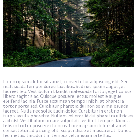
Lorem ipsum dolor sit amet, consectetur adipiscing elit. Sed
malesuada tempor dui eu faucibus. Sed nec ipsum augue, et
laoreet leo. Vestibulum blandit malesuada tortor, eget cursus
libero sagittis ac. Quisque posuere lectus molestie augue
eleifend lacinia. Fusce accumsan tempor nibh, at pharetra
tortor porta sed. Curabitur pharetra dui non sem malesuada
laoreet. Nulla nec sollicitudin dolor. Curabitur in erat non
turpis iaculis pharetra. Nullam vel eros id dui pharetra ultricies
a id nisl. Vestibulum ornare vulputate velit ut tempus. Nunc a
felis in tortor posuere rhoncus. Lorem ipsum dolor sit amet,
consectetur adipiscing elit. Suspendisse et massa erat. Donec
leo metus, tincidunt in tempus vel, aliquam a tellus.